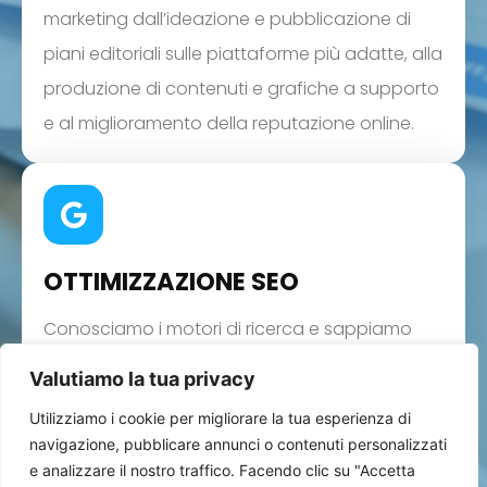
marketing dall’ideazione e pubblicazione di
piani editoriali sulle piattaforme più adatte, alla
produzione di contenuti e grafiche a supporto
e al miglioramento della reputazione online.
OTTIMIZZAZIONE SEO
Conosciamo i motori di ricerca e sappiamo
quali sono le attività giuste da mettere in
Valutiamo la tua privacy
campo per un buon posizionamento sui
Utilizziamo i cookie per migliorare la tua esperienza di
motori di ricerca. Ci occupiamo di SEO tecnica,
navigazione, pubblicare annunci o contenuti personalizzati
le strategie di link building e creiamo contenuti
e analizzare il nostro traffico. Facendo clic su "Accetta